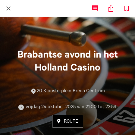
Brabantse avond in het
Holland Casino
20 Kloosterplein Breda Centrum
 vrijdag 24 oktober 2025 van 21:00 tot 23:59 
ROUTE