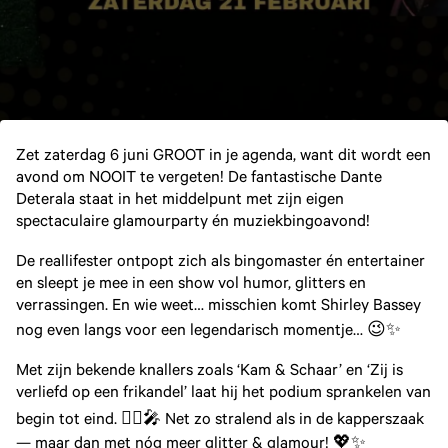
Zet zaterdag 6 juni GROOT in je agenda, want dit wordt een
avond om NOOIT te vergeten! De fantastische Dante
Deterala staat in het middelpunt met zijn eigen
spectaculaire glamourparty én muziekbingoavond!
De reallifester ontpopt zich als bingomaster én entertainer
en sleept je mee in een show vol humor, glitters en
verrassingen. En wie weet… misschien komt Shirley Bassey
nog even langs voor een legendarisch momentje… 😉✨
Met zijn bekende knallers zoals ‘Kam & Schaar’ en ‘Zij is
verliefd op een frikandel’ laat hij het podium sprankelen van
begin tot eind. 💇‍♂️🎤 Net zo stralend als in de kapperszaak
— maar dan met nóg meer glitter & glamour! 💖✨