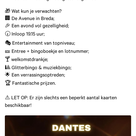
🎁 Wat kun je verwachten?
🏢 De Avenue in Breda;
🎉 Een avond vol gezelligheid;
🕢 Inloop 19.15 uur;
🎭 Entertainment van topniveau;
🎫 Entree + bingoboekje en lotnummer;
🍸 welkomstdrankje;
🎱 Glitterbingo & muziekbingo;
🌟 Een verrassingsoptreden;
🏆 Fantastische prijzen.
⚠️ LET OP: Er zijn slechts een beperkt aantal kaarten
beschikbaar!