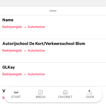
Name
Bedrijvengids → Automotive
Autorijschool De Kort/Verkeersschool Blom
Bedrijvengids → Automotive
GLKay
Bedrijvengids → Automotive
Verkeersschool Blom B.V.
START
BREDA
FAVORIET
OVER
Bedrijvengids → Automotive