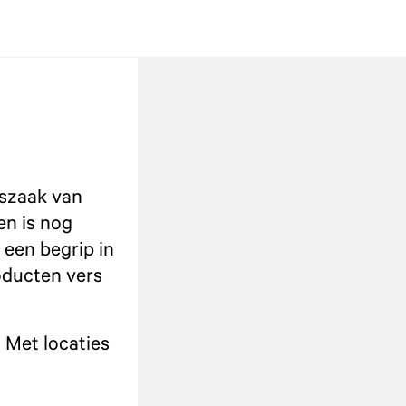
eszaak van
en is nog
 een begrip in
oducten vers
 Met locaties