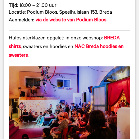
Tijd: 18:00 – 21:00 uur
Locatie: Podium Bloos, Speelhuislaan 153, Breda
Aanmelden:
via de website van Podium Bloos
Hulpsinterklazen opgelet: in onze webshop:
BREDA
shirts
, sweaters en hoodies en
NAC Breda hoodies en
sweaters
.