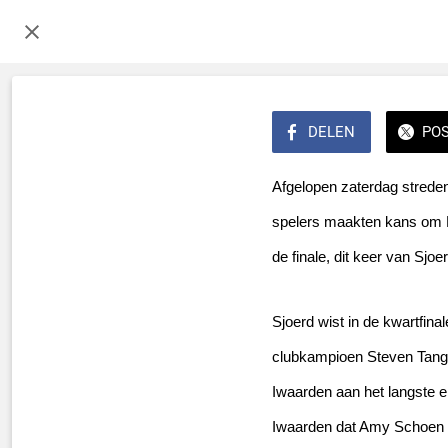
DELEN
PO
Afgelopen zaterdag strede
spelers maakten kans om Le
de finale, dit keer van Sjo
Sjoerd wist in de kwartfina
clubkampioen Steven Tang o
Iwaarden aan het langste e
Iwaarden dat Amy Schoen de