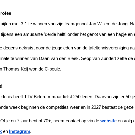
rofee
uijten met 3-1 te winnen van zijn teamgenoot Jan Willem de Jong. Na
tijdens een amusante 'derde helft' onder het genot van een hapje en 
degens gekruist door de jeugdleden van de tafeltennisvereniging aan 
inale te winnen van Daan van den Bleek. Sepp van Zundert zette de 
en Thomas Keij won de C-poule. 
ud
edenis heeft TTV Belcrum maar liefst 250 leden. Daarvan zijn er 50 je
gende week beginnen de competities weer en in 2027 bestaat de gezelli
? Of je nu 7 jaar bent of 70+, neem contact op via de 
website
 en volg 
k
 en 
Instagram
. 