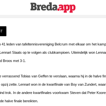
ST
n 41 leden van tafeltennisvereniging Belcrum met elkaar om het kam
nnart Slaats op te volgen als clubkampioen. Uiteindelijk won Lennart 
erd Broos met 3-1.
le verrassend Tobias van Geffen te verslaan, waarna hij in de halve fin
pzij zette. Lennart won in de kwartfinale van Boy van Zundert, waarn
ind trok. In de andere kwartfinales voorkwam Steven dat Peter Koor
 halve finale bereikten.