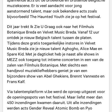
spannende acts uit de broeiende en bruisende Belgische
muziekscene. Er is veel aandacht voor jong
aanstormend talent, maar ook bekendere acts zoals
bijvoorbeeld The Haunted Youth zie je op het festival.
Dit jaar trekt Ik Zie U Graag ook naar het Filmhuis
Botanique Breda en Velvet Music Breda. Vanaf 12 uur
ontdek je nieuw Belgisch talent tussen de platen.
Tijdens deze gratis toegankelijke instores in Velvet
Music Breda zie je nieuw talent Aghogho, Alice Mae en
Spare Kid. Met je dagticket heb je naast alle shows in
MEZZ ook toegang tot intieme concerten in een van de
zalen van Filmhuis Botanique. Met slechts een
handjevol muziekliefhebbers geniet je van een
bijzondere show van Abel Ghekiere, Brennt Vanneste en
Frans Kalf.
Via talentenplatform vi.be werd de oproep uitgezet voor
de openingsspots van het festival. Maar liefst meer dan
450 inzendingen kwamen daaruit. Uit alle inzendingen
werden acts Gender Reveal Atomic Bomb en Pyo