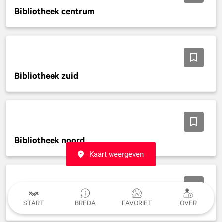
Bibliotheek centrum
Bibliotheek zuid
Bibliotheek noord
Kaart weergeven
START
BREDA
FAVORIET
OVER
VVD Afdeling Breda Fractiesecretariaat