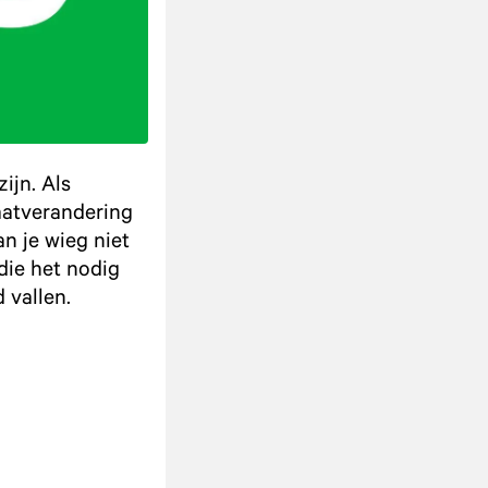
ijn. Als
maatverandering
an je wieg niet
die het nodig
 vallen.