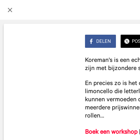
DELEN
PO
Koreman's is een ech
zijn met bijzondere
​En precies zo is he
limoncello die lette
kunnen vermoeden dat
meerdere prijswinnen
rollen…
Boek een workshop