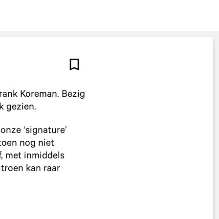
Frank Koreman. Bezig
k gezien.
onze ‘signature’
 toen nog niet
f, met inmiddels
itroen kan raar